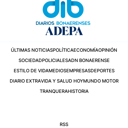
ÚLTIMAS NOTICIAS
POLÍTICA
ECONOMÍA
OPINIÓN
SOCIEDAD
POLICIALES
ADN BONAERENSE
ESTILO DE VIDA
MEDIOS
EMPRESAS
DEPORTES
DIARIO EXTRA
VIDA Y SALUD HOY
MUNDO MOTOR
TRANQUERA
HISTORIA
RSS