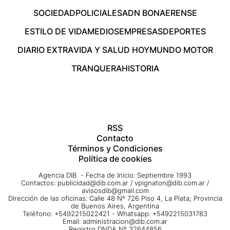
SOCIEDAD
POLICIALES
ADN BONAERENSE
ESTILO DE VIDA
MEDIOS
EMPRESAS
DEPORTES
DIARIO EXTRA
VIDA Y SALUD HOY
MUNDO MOTOR
TRANQUERA
HISTORIA
RSS
Contacto
Términos y Condiciones
Política de cookies
Agencia DIB - Fecha de Inicio: Septiembre 1993
Contactos:
publicidad@dib.com.ar
/
vpignaton@dib.com.ar
/
avisosdib@gmail.com
Dirección de las oficinas: Calle 48 Nº 726 Piso 4, La Plata; Provincia
de Buenos Aires, Argentina
Teléfono: +5492215022421 - Whatsapp: +5492215031783
Email:
administracion@dib.com.ar
Registro DNDA Nº 32644856