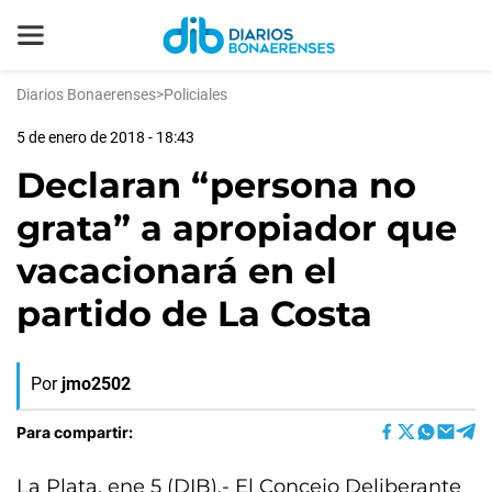
Diarios Bonaerenses
>
Policiales
5 de enero de 2018 - 18:43
Declaran “persona no
grata” a apropiador que
vacacionará en el
partido de La Costa
Por
jmo2502
Para compartir:
La Plata, ene 5 (DIB).- El Concejo Deliberante