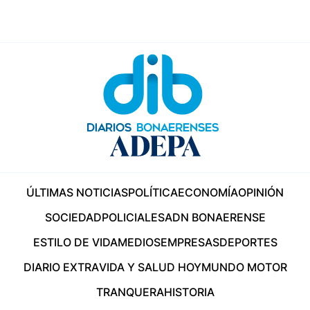
ÚLTIMAS NOTICIAS
POLÍTICA
ECONOMÍA
OPINIÓN
SOCIEDAD
POLICIALES
ADN BONAERENSE
ESTILO DE VIDA
MEDIOS
EMPRESAS
DEPORTES
DIARIO EXTRA
VIDA Y SALUD HOY
MUNDO MOTOR
TRANQUERA
HISTORIA