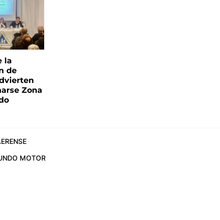
e la
ón de
advierten
narse Zona
ado
ERENSE
UNDO MOTOR