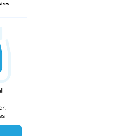
ires
l
!
er,
es