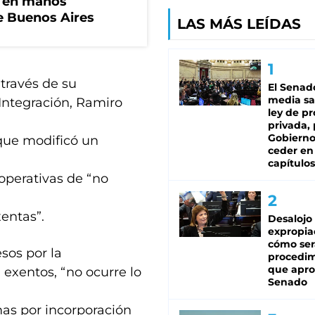
n en manos
de Buenos Aires
LAS MÁS LEÍDAS
 través de su
El Senad
media sa
 Integración, Ramiro
ley de p
privada, 
Gobierno
 que modificó un
ceder en
capítulos
operativas de “no
xentas”.
Desalojo
expropia
cómo ser
esos por la
procedi
que apro
 exentos, “no ocurre lo
Senado
mas por incorporación