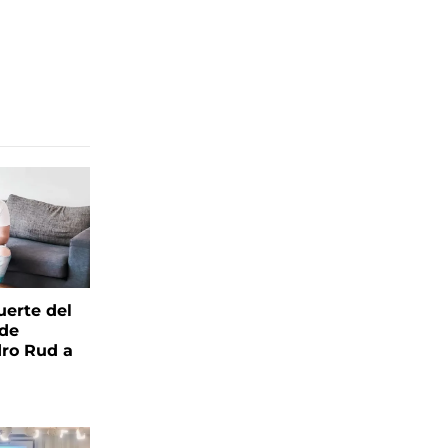
uerte del
 de
ro Rud a