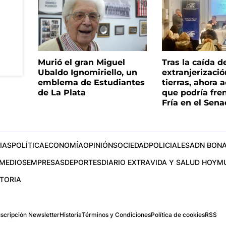
Murió el gran Miguel
Tras la caída d
Ubaldo Ignomiriello, un
extranjerizaci
emblema de Estudiantes
tierras, ahora 
de La Plata
que podría fre
Fría en el Sen
IAS
POLÍTICA
ECONOMÍA
OPINIÓN
SOCIEDAD
POLICIALES
ADN BONA
MEDIOS
EMPRESAS
DEPORTES
DIARIO EXTRA
VIDA Y SALUD HOY
M
STORIA
scripción Newsletter
Historia
Términos y Condiciones
Política de cookies
RSS