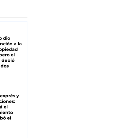
o dio
nción a la
ropiedad
pero el
 debió
 dos
 exprés y
ciones:
á el
miento
bó el