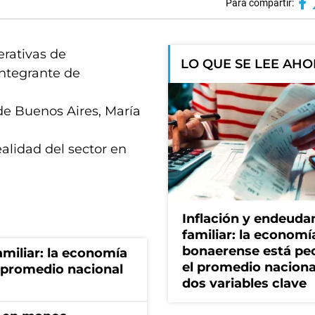
Para compartir:
erativas de
LO QUE SE LEE AH
integrante de
de Buenos Aires, María
ealidad del sector en
Inflación y endeud
familiar: la economí
bonaerense está pe
miliar: la economía
el promedio naciona
 promedio nacional
dos variables clave