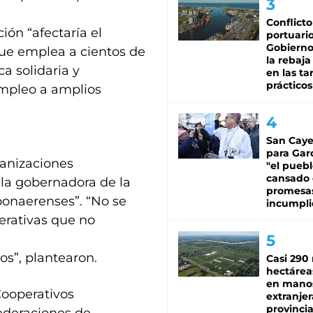
Conflicto
ión “afectaría el
portuario
Gobierno 
que emplea a cientos de
la rebaja
a solidaria y
en las tar
prácticos
empleo a amplios
San Caye
para Gar
ganizaciones
"el puebl
cansado
 la gobernadora de la
promesa
bonaerenses”. “No se
incumpli
perativas que no
os”, plantearon.
Casi 290 
hectárea
en mano
Cooperativos
extranjer
provinci