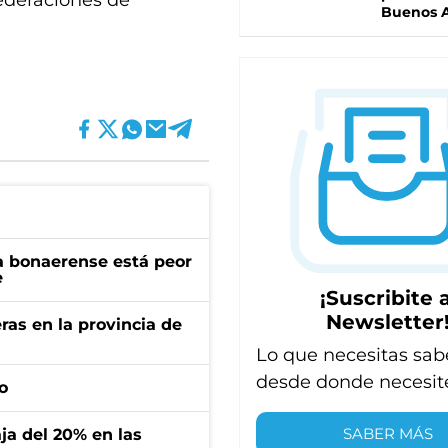
ederaciones de
Buenos A
a bonaerense está peor
e
¡Suscribite a
Newsletter
ras en la provincia de
Lo que necesitas sab
desde donde necesit
o
SABER MÁS
aja del 20% en las