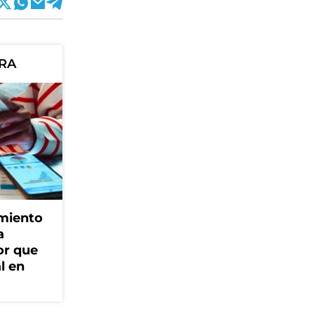
ORA
amiento
a
or que
l en