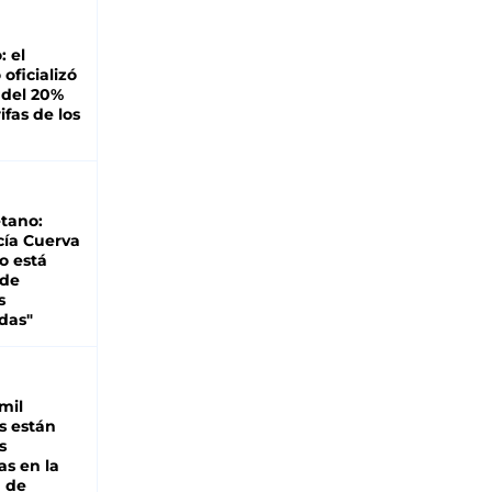
: el
oficializó
 del 20%
ifas de los
tano:
cía Cuerva
o está
 de
s
das"
mil
s están
s
as en la
a de