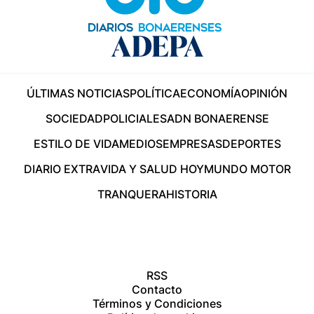
ÚLTIMAS NOTICIAS
POLÍTICA
ECONOMÍA
OPINIÓN
SOCIEDAD
POLICIALES
ADN BONAERENSE
ESTILO DE VIDA
MEDIOS
EMPRESAS
DEPORTES
DIARIO EXTRA
VIDA Y SALUD HOY
MUNDO MOTOR
TRANQUERA
HISTORIA
RSS
Contacto
Términos y Condiciones