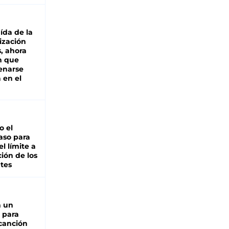
aída de la
ización
s, ahora
n que
renarse
 en el
io el
aso para
el límite a
ción de los
tes
n un
 para
 canción