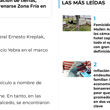
zación de tierras,
LAS MÁS LEÍDAS
renarse Zona Fría en
Femicidi
Mailén A
las cáma
eral Ernesto Kreplak,
hotel ca
todo el e
con gran
cio Yebra en el marco
definició
Inflación
endeuda
familiar: 
ehículo a nombre de
economí
bonaeren
peor que
e. En tanto, en las
promedio
en dos va
alcedo, se encontraron
clave