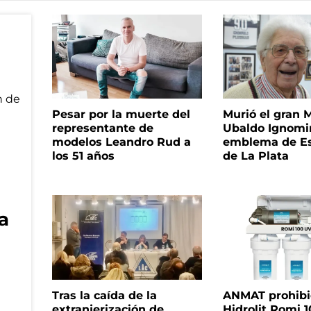
Pesar por la muerte del
Murió el gran 
representante de
Ubaldo Ignomir
modelos Leandro Rud a
emblema de Es
los 51 años
de La Plata
ra
Tras la caída de la
ANMAT prohibió 
extranjerización de
Hidrolit Romi 1