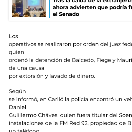
Tras la caída de la extranjeri
ahora advierten que podría f
el Senado
Los
operativos se realizaron por orden del juez fed
quien
ordenó la detención de Balcedo, Fiege y Mauri
de una causa
por extorsión y lavado de dinero.
Según
se informó, en Cariló la policía encontró un v
Daniel
Guiillermo Cháves, quien fuera titular del Soem
instalaciones de la FM Red 92, propiedad de B
un teléfono