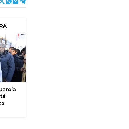
ORA
García
stá
as