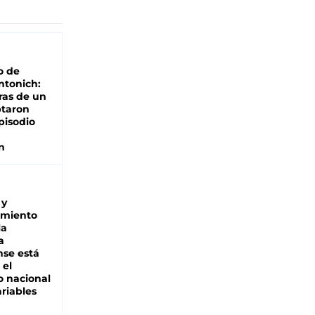
o de
ntonich:
ras de un
ptaron
pisodio
n
 y
miento
la
a
se está
 el
 nacional
riables