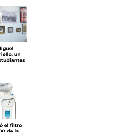
Miguel
iello, un
tudiantes
el filtro
00 de la