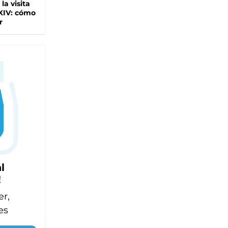
 la visita
XIV: cómo
r
l
!
er,
es