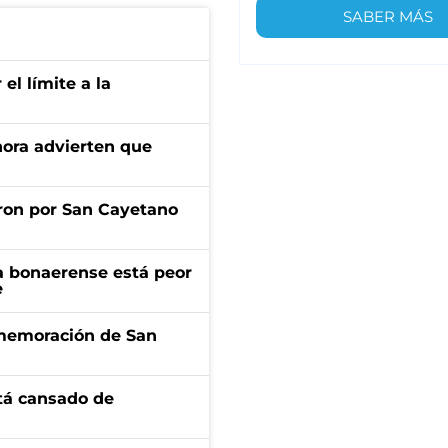
SABER MÁS
 el límite a la
ahora advierten que
ron por San Cayetano
a bonaerense está peor
e
onmemoración de San
stá cansado de