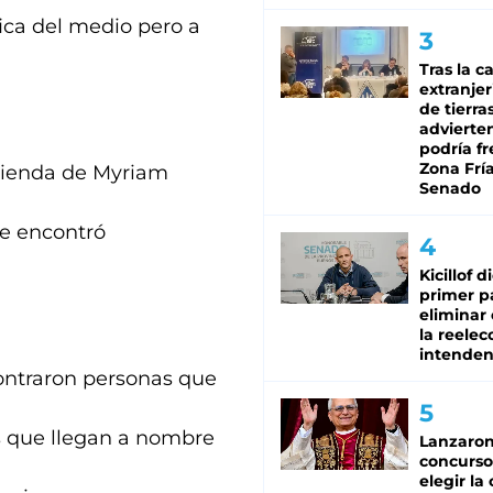
fica del medio pero a
Tras la c
extranjer
de tierra
advierte
podría f
Zona Fría
vivienda de Myriam
Senado
se encontró
Kicillof d
primer p
eliminar 
la reelec
intenden
ontraron personas que
as que llegan a nombre
Lanzaro
concurso
elegir la