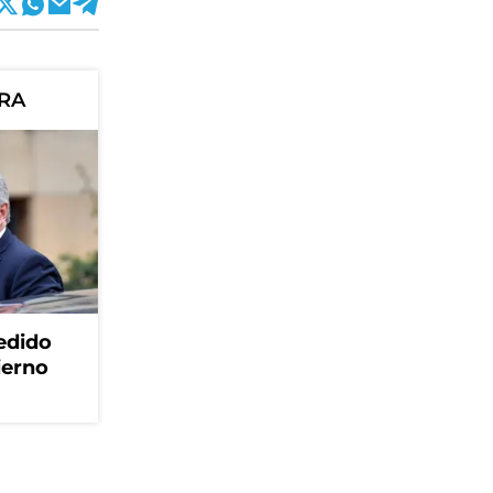
ORA
edido
ierno