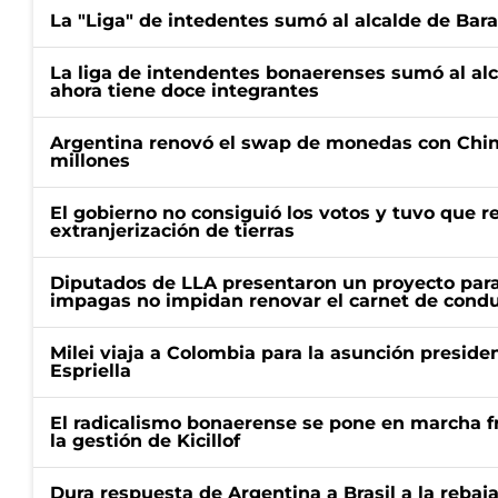
La "Liga" de intedentes sumó al alcalde de Bar
La liga de intendentes bonaerenses sumó al al
ahora tiene doce integrantes
Argentina renovó el swap de monedas con Chin
millones
El gobierno no consiguió los votos y tuvo que ret
extranjerización de tierras
Diputados de LLA presentaron un proyecto para
impagas no impidan renovar el carnet de condu
Milei viaja a Colombia para la asunción preside
Espriella
El radicalismo bonaerense se pone en marcha fr
la gestión de Kicillof
Dura respuesta de Argentina a Brasil a la rebaja