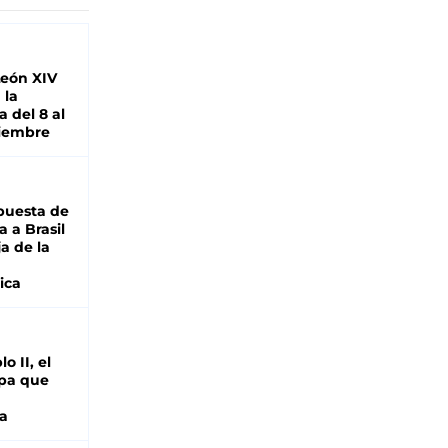
León XIV
 la
 del 8 al
viembre
puesta de
 a Brasil
ja de la
ica
o II, el
pa que
a