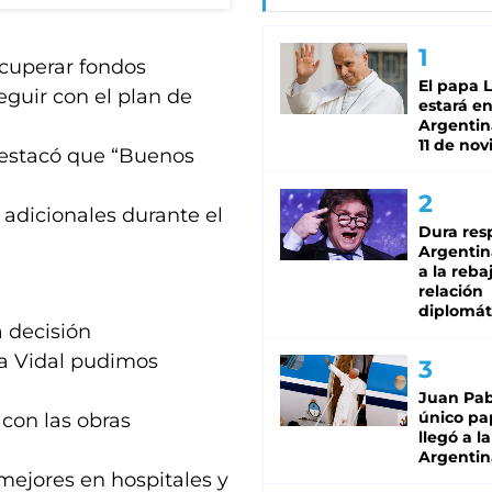
ecuperar fondos
El papa 
guir con el plan de
estará en
Argentina
11 de no
 destacó que “Buenos
 adicionales durante el
Dura res
Argentina
a la reba
relación
diplomát
a decisión
ia Vidal pudimos
Juan Pabl
único pa
 con las obras
llegó a la
Argentin
mejores en hospitales y