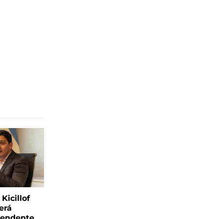
Kicillof
erá
tendente