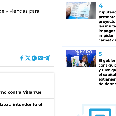
 de viviendas para
Diputado
presenta
proyecto
las mult
impagas
impidan 
carnet d
El gobie
consiguió
y tuvo qu
el capítu
extranjer
de tierra
no contra Villarruel
dato a intendente el