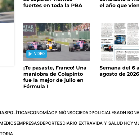
fuertes en toda la PBA
el año que vie
VIDEO
¡Te pasaste, Franco! Una
Semana del 6 a
maniobra de Colapinto
agosto de 202
fue la mejor de julio en
Fórmula 1
IAS
POLÍTICA
ECONOMÍA
OPINIÓN
SOCIEDAD
POLICIALES
ADN BONA
MEDIOS
EMPRESAS
DEPORTES
DIARIO EXTRA
VIDA Y SALUD HOY
M
STORIA