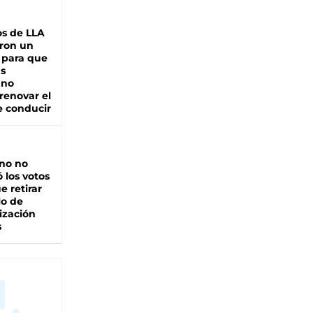
s de LLA
ron un
 para que
as
 no
renovar el
e conducir
rno no
 los votos
e retirar
lo de
ización
s