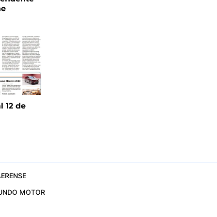
ne
l 12 de
6
ERENSE
UNDO MOTOR