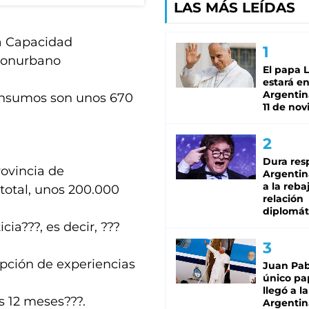
LAS MÁS LEÍDAS
 la Capacidad
 conurbano
El papa 
estará en
Argentina
consumos son unos 670
11 de no
Dura res
rovincia de
Argentina
a la reba
 total, unos 200.000
relación
diplomát
ia???, es decir, ???
epción de experiencias
Juan Pabl
único pa
llegó a la
s 12 meses???.
Argentin