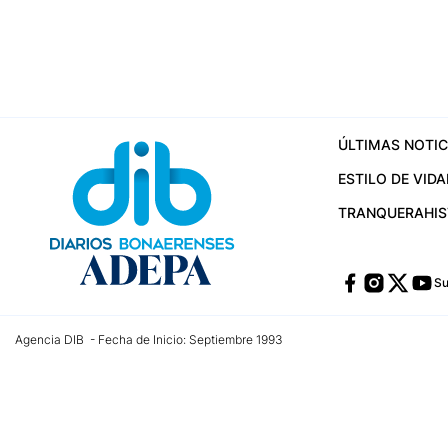
ÚLTIMAS NOTIC
ESTILO DE VIDA
TRANQUERA
HI
Su
Agencia DIB - Fecha de Inicio: Septiembre 1993
Contactos:
publicidad@dib.com.ar
/
vpignaton@dib.com.ar
/
avisosdib@gmail
Dirección de las oficinas: Calle 48 Nº 726 Piso 4, La Plata; Provincia de Buen
Teléfono: +5492215022421 - Whatsapp: +5492215031783
Email:
administracion@dib.com.ar
Registro DNDA Nº 32644856
Nº de edición: 9.890