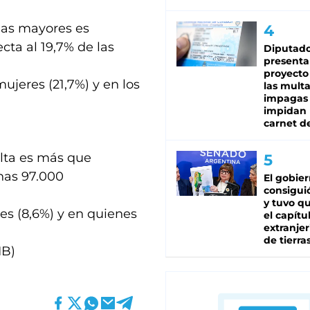
onas mayores es
cta al 19,7% de las
Diputado
presenta
proyecto
jeres (21,7%) y en los
las mult
impagas
impidan 
carnet d
lta es más que
unas 97.000
El gobie
consiguió
y tuvo qu
es (8,6%) y en quienes
el capítu
extranjer
de tierra
IB)