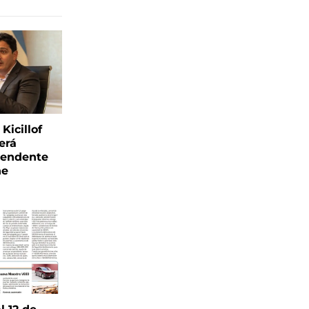
Kicillof
erá
tendente
ne