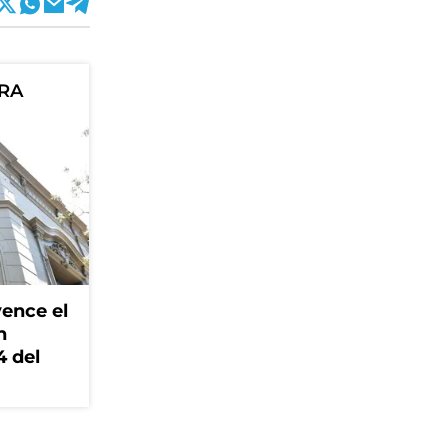
ORA
ence el
n
4 del