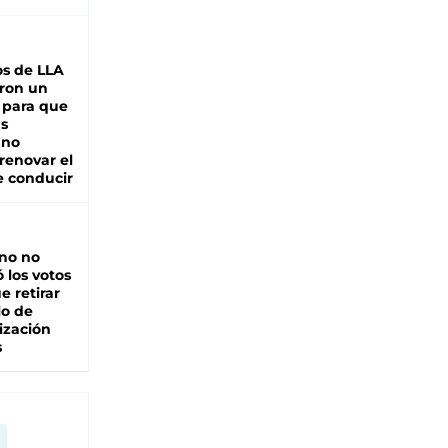
s de LLA
ron un
 para que
as
 no
renovar el
e conducir
rno no
 los votos
e retirar
lo de
ización
s