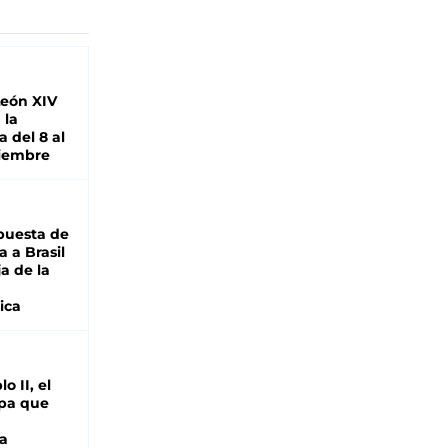
León XIV
 la
 del 8 al
viembre
puesta de
 a Brasil
ja de la
ica
o II, el
pa que
a