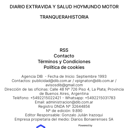
DIARIO EXTRA
VIDA Y SALUD HOY
MUNDO MOTOR
TRANQUERA
HISTORIA
RSS
Contacto
Términos y Condiciones
Política de cookies
Agencia DIB - Fecha de Inicio: Septiembre 1993
Contactos:
publicidad@dib.com.ar
/
vpignaton@dib.com.ar
/
avisosdib@gmail.com
Dirección de las oficinas: Calle 48 Nº 726 Piso 4, La Plata; Provincia
de Buenos Aires, Argentina
Teléfono: +5492215022421 - Whatsapp: +5492215031783
Email:
administracion@dib.com.ar
Registro DNDA Nº 32644856
Nº de edición: 9.890
Editor Responsable: Gonzalo Julián Irazoqui
Empresa propietaria del medio: Diarios Bonaerenses SA