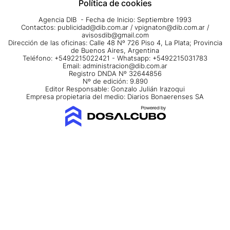
Política de cookies
Agencia DIB - Fecha de Inicio: Septiembre 1993
Contactos:
publicidad@dib.com.ar
/
vpignaton@dib.com.ar
/
avisosdib@gmail.com
Dirección de las oficinas: Calle 48 Nº 726 Piso 4, La Plata; Provincia
de Buenos Aires, Argentina
Teléfono: +5492215022421 - Whatsapp: +5492215031783
Email:
administracion@dib.com.ar
Registro DNDA Nº 32644856
Nº de edición: 9.890
Editor Responsable: Gonzalo Julián Irazoqui
Empresa propietaria del medio: Diarios Bonaerenses SA