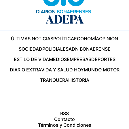
ÚLTIMAS NOTICIAS
POLÍTICA
ECONOMÍA
OPINIÓN
SOCIEDAD
POLICIALES
ADN BONAERENSE
ESTILO DE VIDA
MEDIOS
EMPRESAS
DEPORTES
DIARIO EXTRA
VIDA Y SALUD HOY
MUNDO MOTOR
TRANQUERA
HISTORIA
RSS
Contacto
Términos y Condiciones