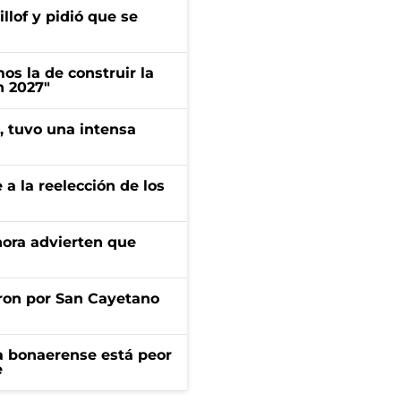
llof y pidió que se
s la de construir la
n 2027"
a, tuvo una intensa
e a la reelección de los
ahora advierten que
ron por San Cayetano
a bonaerense está peor
e