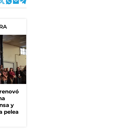
ORA
 renovó
na
ensa y
a pelea