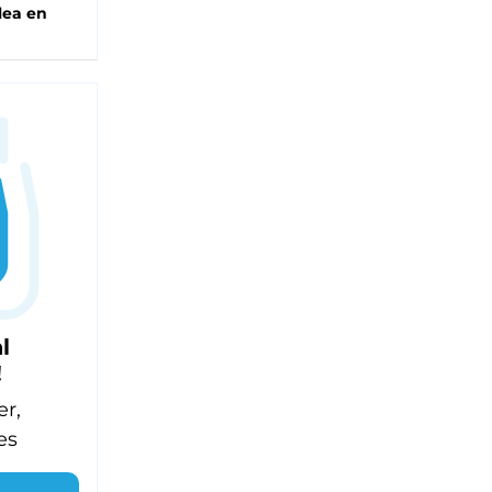
lea en
l
!
er,
es