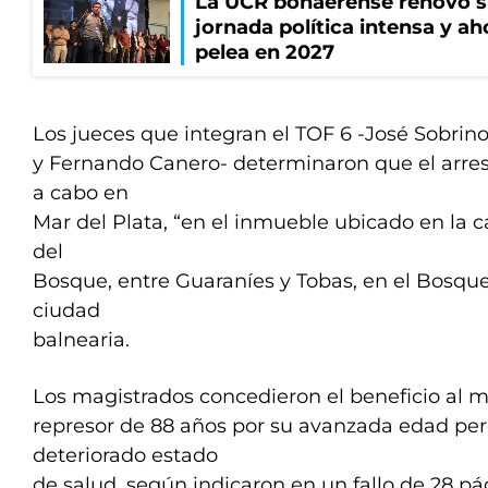
La UCR bonaerense renovó s
jornada política intensa y ah
pelea en 2027
Los jueces que integran el TOF 6 -José Sobrino
y Fernando Canero- determinaron que el arrest
a cabo en
Mar del Plata, “en el inmueble ubicado en la 
del
Bosque, entre Guaraníes y Tobas, en el Bosqu
ciudad
balnearia.
Los magistrados concedieron el beneficio al 
represor de 88 años por su avanzada edad pe
deteriorado estado
de salud, según indicaron en un fallo de 28 pá