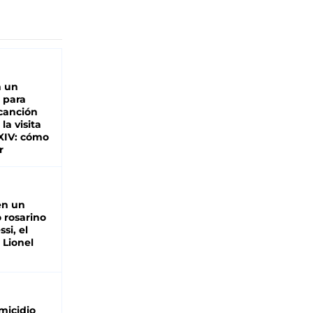
n un
 para
 canción
 la visita
XIV: cómo
r
en un
 rosarino
si, el
 Lionel
micidio