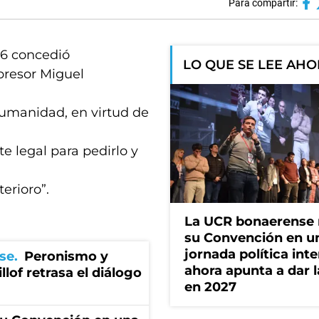
Para compartir:
l 6 concedió
LO QUE SE LEE AH
epresor Miguel
Humanidad, en virtud de
e legal para pedirlo y
erioro”.
La UCR bonaerense
su Convención en u
jornada política int
se
Peronismo y
ahora apunta a dar l
llof retrasa el diálogo
en 2027