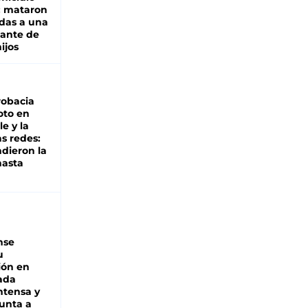
: mataron
das a una
lante de
hijos
robacia
oto en
le y la
as redes:
ndieron la
hasta
nse
u
ión en
ada
intensa y
unta a