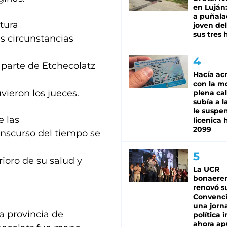
en Luján
a puñala
ltura
joven de
sus tres 
s circunstancias
 parte de Etchecolatz
Hacía ac
con la m
vieron los jueces.
plena cal
subía a l
le suspe
e las
licenica 
2099
anscurso del tiempo se
ioro de su salud y
La UCR
bonaere
renovó s
Convenc
una jorn
la provincia de
política 
ahora ap