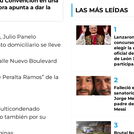
u Convención en una
ora apunta a dar la
LAS MÁS LEÍDAS
, Julio Panelo
Lanzaro
concurso
o domiciliario se lleve
elegir la
oficial de
de León 
calle Nuevo Boulevard
participa
e Peralta Ramos” de la
Falleció 
sanatorio
Jorge Mes
padre de
multicondenado
Messi
ro también por su
ginas.
Brutal fe