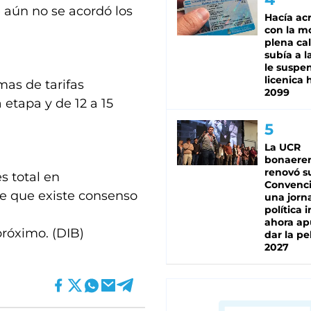
e aún no se acordó los
Hacía ac
con la m
plena cal
subía a l
le suspe
licenica 
as de tarifas
2099
etapa y de 12 a 15
La UCR
bonaere
renovó s
s total en
Convenc
de que existe consenso
una jorn
política 
ahora ap
próximo. (DIB)
dar la pe
2027