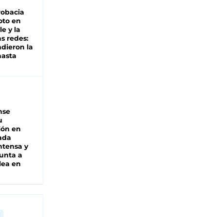
robacia
oto en
le y la
as redes:
ndieron la
hasta
nse
u
ión en
ada
intensa y
unta a
lea en