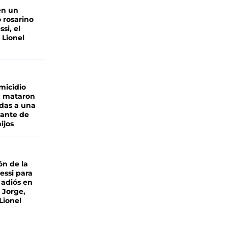
en un
 rosarino
si, el
 Lionel
micidio
: mataron
das a una
lante de
hijos
ón de la
essi para
 adiós en
 Jorge,
Lionel