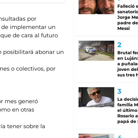
Falleció 
sanatorio
Jorge Mes
nsultadas por
padre de
a de implementar un
Messi
que de cara al futuro
e posibilitará abonar un
Brutal fe
en Luján
a puñala
nes o colectivos, por
joven de
sus tres 
La decisi
or mes generó
familia M
como en otras
el último
Rosario a
papá de 
ía tener sobre la