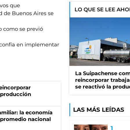
tivos que
LO QUE SE LEE AH
ad de Buenos Aires se
ro como se previó
n confía en implementar
La Suipachense co
reincorporar trabaj
se reactivó la produ
eincorporar
a producción
LAS MÁS LEÍDAS
miliar: la economía
 promedio nacional