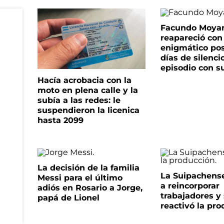
Facundo Moya
reapareció con
enigmático pos
días de silenci
episodio con s
Hacía acrobacia con la
moto en plena calle y la
subía a las redes: le
suspendieron la licenica
hasta 2099
La decisión de la familia
La Suipachens
Messi para el último
a reincorporar
adiós en Rosario a Jorge,
trabajadores y
papá de Lionel
reactivó la pr