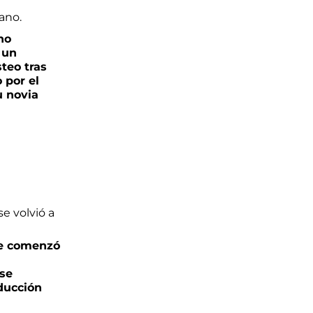
no
 un
teo tras
o por el
u novia
e comenzó
 se
oducción