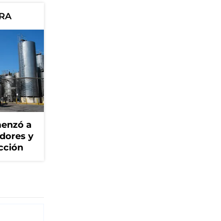
ORA
menzó a
adores y
cción