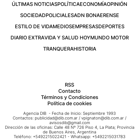
ÚLTIMAS NOTICIAS
POLÍTICA
ECONOMÍA
OPINIÓN
SOCIEDAD
POLICIALES
ADN BONAERENSE
ESTILO DE VIDA
MEDIOS
EMPRESAS
DEPORTES
DIARIO EXTRA
VIDA Y SALUD HOY
MUNDO MOTOR
TRANQUERA
HISTORIA
RSS
Contacto
Términos y Condiciones
Política de cookies
Agencia DIB - Fecha de Inicio: Septiembre 1993
Contactos:
publicidad@dib.com.ar
/
vpignaton@dib.com.ar
/
avisosdib@gmail.com
Dirección de las oficinas: Calle 48 Nº 726 Piso 4, La Plata; Provincia
de Buenos Aires, Argentina
Teléfono: +5492215022421 - Whatsapp: +5492215031783