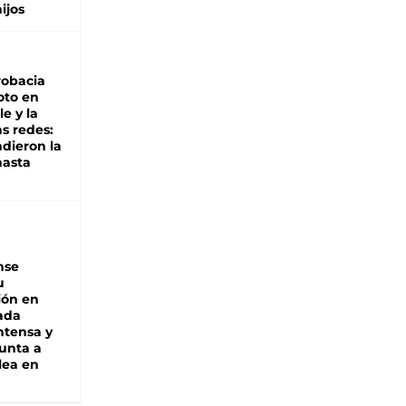
hijos
robacia
oto en
le y la
as redes:
ndieron la
hasta
nse
u
ión en
ada
intensa y
unta a
lea en