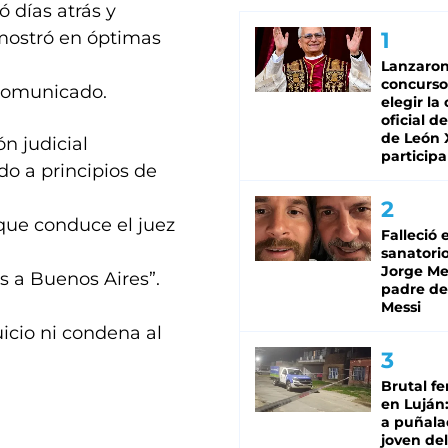
ó días atrás y
 mostró en óptimas
Lanzaro
concurso
 comunicado.
elegir la
oficial de
de León 
n judicial
participa
do a principios de
que conduce el juez
Falleció 
sanatorio
Jorge Mes
s a Buenos Aires”.
padre de
Messi
uicio ni condena al
Brutal fe
en Luján
a puñala
joven de