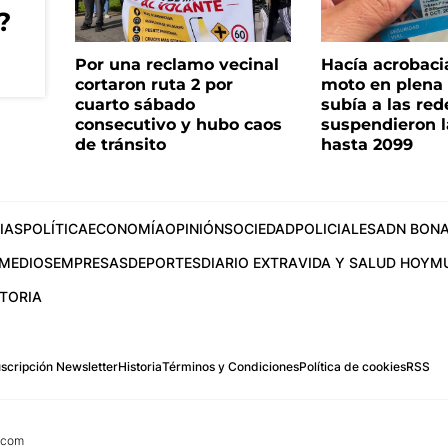
?
Por una reclamo vecinal
Hacía acrobaci
cortaron ruta 2 por
moto en plena c
cuarto sábado
subía a las rede
consecutivo y hubo caos
suspendieron l
de tránsito
hasta 2099
IAS
POLÍTICA
ECONOMÍA
OPINIÓN
SOCIEDAD
POLICIALES
ADN BONA
MEDIOS
EMPRESAS
DEPORTES
DIARIO EXTRA
VIDA Y SALUD HOY
M
STORIA
scripción Newsletter
Historia
Términos y Condiciones
Política de cookies
RSS
.com