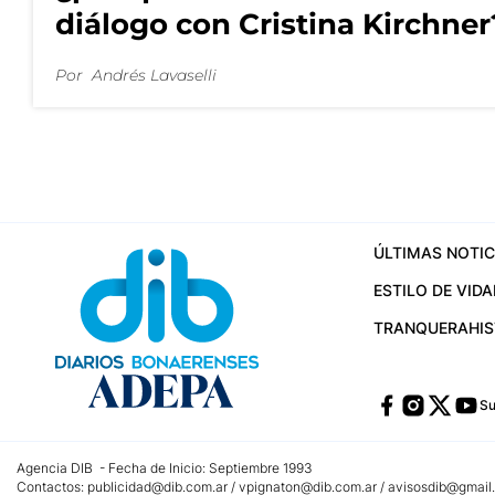
diálogo con Cristina Kirchner
Por
Andrés Lavaselli
ÚLTIMAS NOTIC
ESTILO DE VIDA
TRANQUERA
HI
Su
Agencia DIB - Fecha de Inicio: Septiembre 1993
Contactos:
publicidad@dib.com.ar
/
vpignaton@dib.com.ar
/
avisosdib@gmail