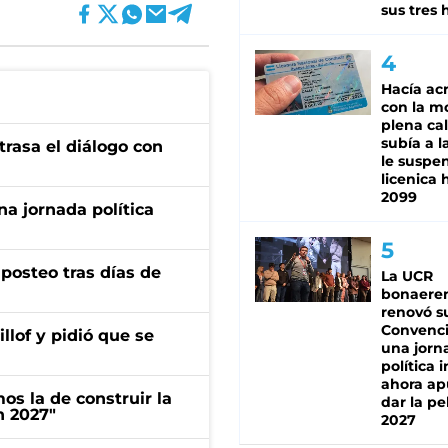
sus tres 
Hacía ac
con la m
plena cal
subía a l
trasa el diálogo con
le suspe
licenica 
2099
a jornada política
osteo tras días de
La UCR
bonaere
renovó s
Convenc
llof y pidió que se
una jorn
política 
ahora ap
s la de construir la
dar la pe
n 2027"
2027