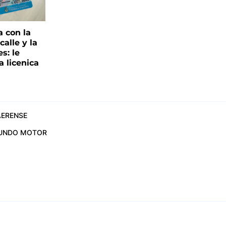
a con la
alle y la
s: le
a licenica
ERENSE
UNDO MOTOR