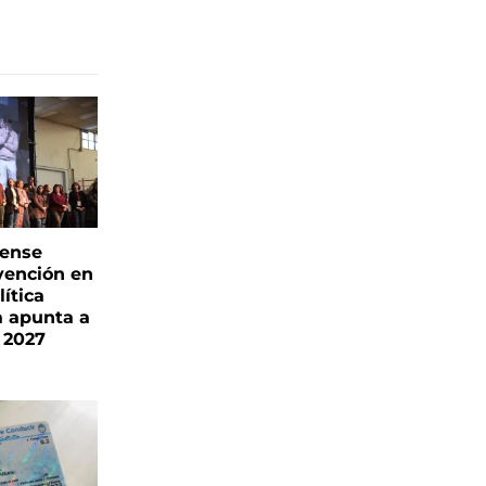
rense
vención en
ítica
a apunta a
 2027