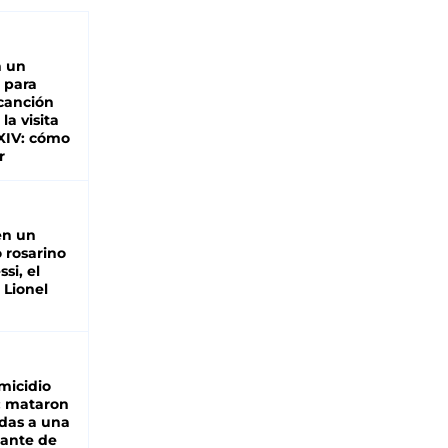
n un
 para
 canción
 la visita
XIV: cómo
r
en un
 rosarino
si, el
 Lionel
micidio
: mataron
das a una
lante de