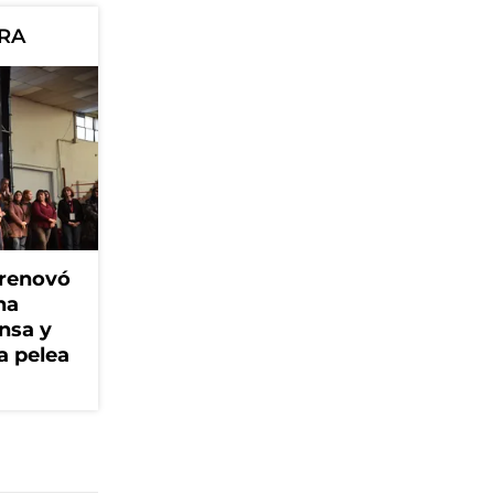
ORA
 renovó
na
ensa y
a pelea