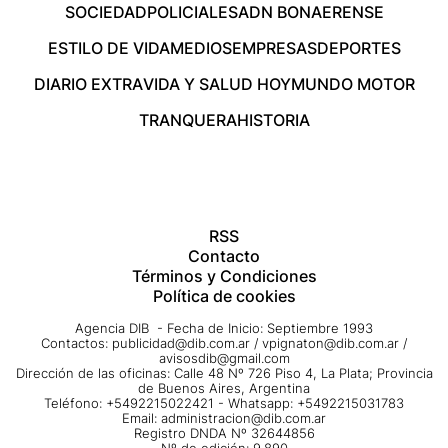
SOCIEDAD
POLICIALES
ADN BONAERENSE
ESTILO DE VIDA
MEDIOS
EMPRESAS
DEPORTES
DIARIO EXTRA
VIDA Y SALUD HOY
MUNDO MOTOR
TRANQUERA
HISTORIA
RSS
Contacto
Términos y Condiciones
Política de cookies
Agencia DIB - Fecha de Inicio: Septiembre 1993
Contactos:
publicidad@dib.com.ar
/
vpignaton@dib.com.ar
/
avisosdib@gmail.com
Dirección de las oficinas: Calle 48 Nº 726 Piso 4, La Plata; Provincia
de Buenos Aires, Argentina
Teléfono: +5492215022421 - Whatsapp: +5492215031783
Email:
administracion@dib.com.ar
Registro DNDA Nº 32644856