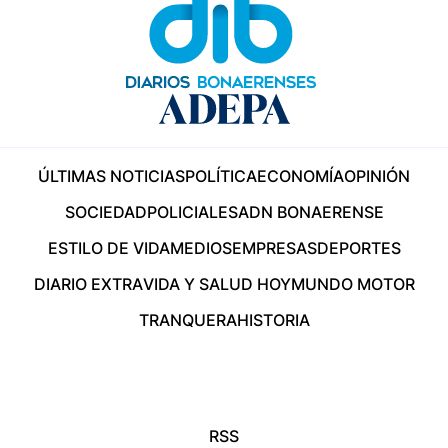
ÚLTIMAS NOTICIAS
POLÍTICA
ECONOMÍA
OPINIÓN
SOCIEDAD
POLICIALES
ADN BONAERENSE
ESTILO DE VIDA
MEDIOS
EMPRESAS
DEPORTES
DIARIO EXTRA
VIDA Y SALUD HOY
MUNDO MOTOR
TRANQUERA
HISTORIA
RSS