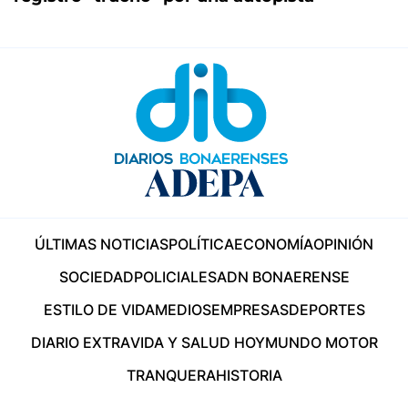
ÚLTIMAS NOTICIAS
POLÍTICA
ECONOMÍA
OPINIÓN
SOCIEDAD
POLICIALES
ADN BONAERENSE
ESTILO DE VIDA
MEDIOS
EMPRESAS
DEPORTES
DIARIO EXTRA
VIDA Y SALUD HOY
MUNDO MOTOR
TRANQUERA
HISTORIA