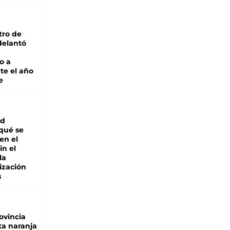
tro de
adelantó
o a
te el año
e
ad
 qué se
en el
in el
la
ización
s
ovincia
ta naranja