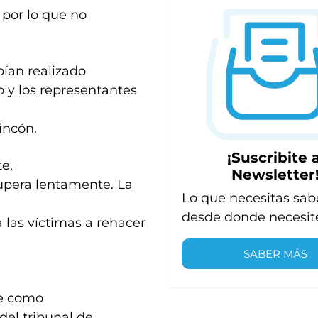
 por lo que no
bían realizado
ro y los representantes
incón.
¡Suscribite a
te,
Newsletter
upera lentamente. La
Lo que necesitas sab
desde donde necesit
a las víctimas a rehacer
SABER MÁS
te como
 del tribunal de