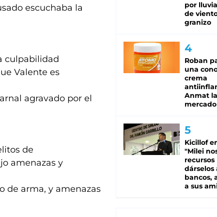
por lluvi
acusado escuchaba la
de viento
granizo
a culpabilidad
Roban pa
una cono
que Valente es
crema
antiinfla
Anmat la 
arnal agravado por el
mercado
Kicillof e
litos de
"Milei no
recursos
bajo amenazas y
dárselos 
bancos, a
a sus am
uso de arma, y amenazas