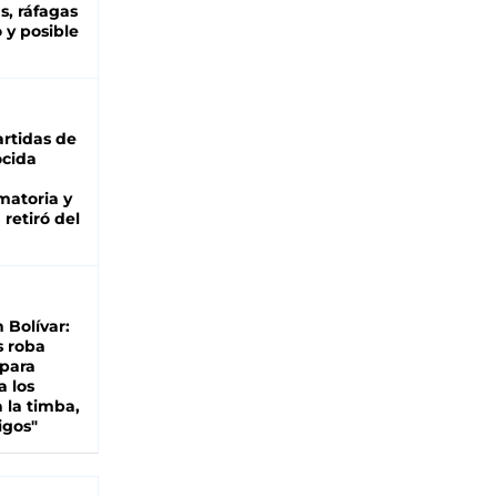
as, ráfagas
 y posible
rtidas de
cida
matoria y
retiró del
n Bolívar:
s roba
 para
a los
 la timba,
igos"