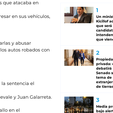
mas que atacaba en
esar en sus vehículos,
Un minis
Kicillof 
que será
candidat
intenden
que vien
arlas y abusar
los autos robados con
Propied
privada:
debatirá 
Senado s
tema de 
extranjer
 la sentencia el
de tierra
vale y Juan Galarreta.
Media pr
llo en el
bajo aler