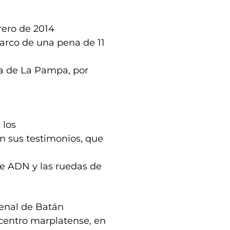
rero de 2014
 marco de una pena de 11
ia de La Pampa, por
 los
on sus testimonios, que
de ADN y las ruedas de
Penal de Batán
centro marplatense, en