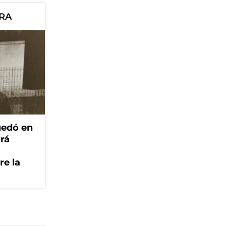
ORA
edó en
drá
re la