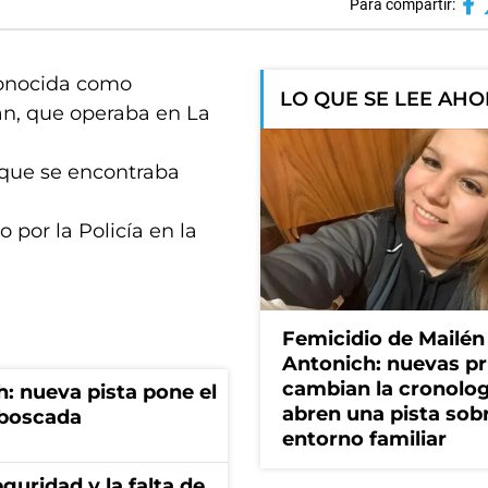
Para compartir:
 conocida como
LO QUE SE LEE AH
án, que operaba en La
 que se encontraba
 por la Policía en la
Femicidio de Mailén
Antonich: nuevas p
cambian la cronolog
: nueva pista pone el
abren una pista sob
mboscada
entorno familiar
guridad y la falta de