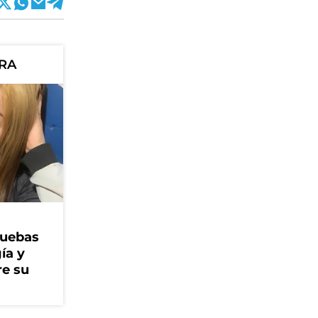
ORA
ruebas
ía y
re su