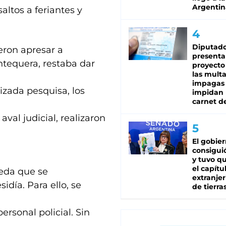
Argentin
altos a feriantes y
Diputado
eron apresar a
presenta
ntequera, restaba dar
proyecto
las mult
impagas
izada pesquisa, los
impidan 
carnet d
aval judicial, realizaron
El gobie
consiguió
y tuvo qu
el capítu
ueda que se
extranjer
idía. Para ello, se
de tierra
ersonal policial. Sin