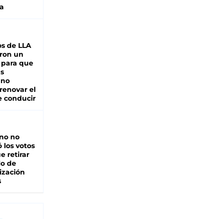
a
s de LLA
ron un
 para que
as
 no
renovar el
e conducir
rno no
 los votos
e retirar
lo de
ización
s