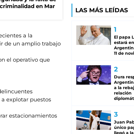
 criminalidad en Mar
LAS MÁS LEÍDAS
ecientes a la
El papa 
estará en
r de un amplio trabajo
Argentina
11 de no
n el operativo que
Dura res
Argentina
a la reba
delincuentes
relación
diplomát
a explotar puestos
brar estacionamientos
Juan Pabl
único pa
llegó a la