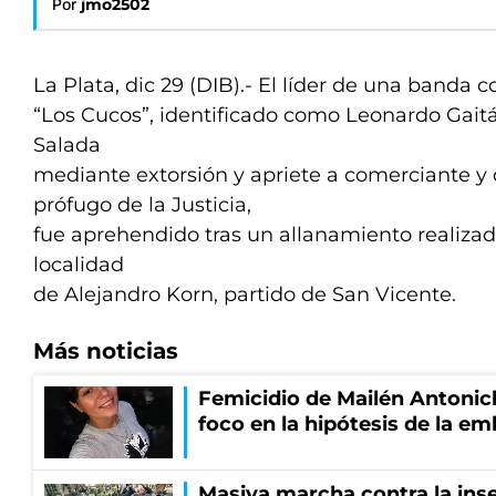
Por
jmo2502
La Plata, dic 29 (DIB).- El líder de una banda
“Los Cucos”, identificado como Leonardo Gait
Salada
mediante extorsión y apriete a comerciante y
prófugo de la Justicia,
fue aprehendido tras un allanamiento realizado
localidad
de Alejandro Korn, partido de San Vicente.
Más noticias
Femicidio de Mailén Antonich
foco en la hipótesis de la e
Masiva marcha contra la inse