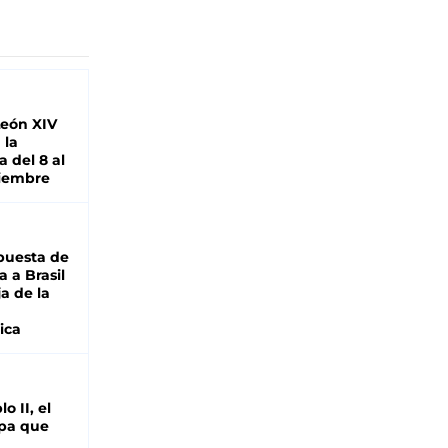
León XIV
 la
 del 8 al
viembre
puesta de
 a Brasil
ja de la
ica
o II, el
pa que