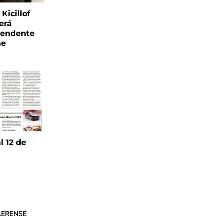
Kicillof
erá
tendente
ne
l 12 de
6
ERENSE