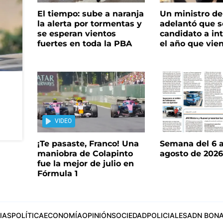
El tiempo: sube a naranja
Un ministro de 
la alerta por tormentas y
adelantó que s
se esperan vientos
candidato a in
fuertes en toda la PBA
el año que vie
VIDEO
¡Te pasaste, Franco! Una
Semana del 6 a
maniobra de Colapinto
agosto de 202
fue la mejor de julio en
Fórmula 1
IAS
POLÍTICA
ECONOMÍA
OPINIÓN
SOCIEDAD
POLICIALES
ADN BONA