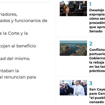
Desalojo
enadores,
expropia
cómo ser
rados y funcionarios de
procedi
que apro
Senado
 la Corte y la
ojan al beneficio
Conflicto
portuario
tad del mismo.
Gobierno 
la rebaja
en las tar
ntaban la
prácticos
al renuncian para
San Caye
para Gar
"el puebl
cansado