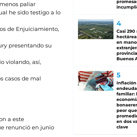
promesa
 menos paliar
incumpli
al he sido testigo a lo
os de Enjuiciamiento,
Casi 290 
hectárea
en mano
Jury presentando su
extranjer
provinci
Buenos A
o violando, así,
os casos de mal
Inflación
endeuda
familiar: 
economí
bonaeren
peor que
promedio
on a este
en dos va
ue renunció en junio
clave