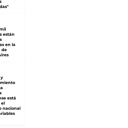
s
das"
mil
s están
s
as en la
a de
ires
 y
miento
la
a
se está
 el
 nacional
riables