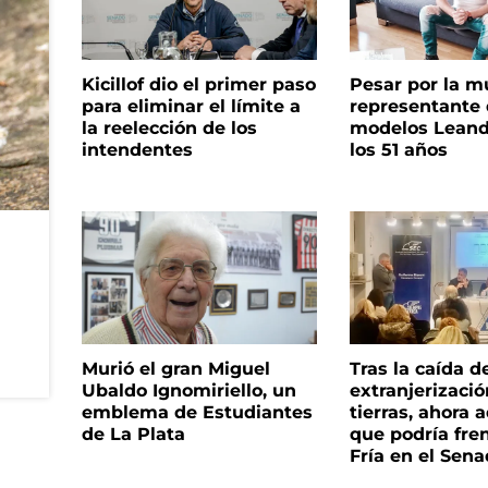
Kicillof dio el primer paso
Pesar por la m
para eliminar el límite a
representante
la reelección de los
modelos Leand
intendentes
los 51 años
Murió el gran Miguel
Tras la caída d
Ubaldo Ignomiriello, un
extranjerizaci
emblema de Estudiantes
tierras, ahora 
de La Plata
que podría fre
Fría en el Sen