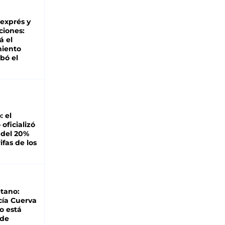
 exprés y
ciones:
á el
miento
bó el
: el
oficializó
 del 20%
ifas de los
tano:
cía Cuerva
o está
 de