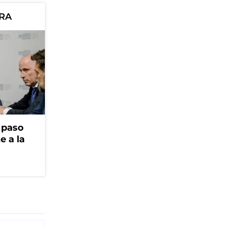
ORA
r paso
e a la