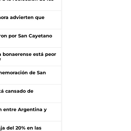
ahora advierten que
ron por San Cayetano
a bonaerense está peor
e
onmemoración de San
stá cansado de
ón entre Argentina y
aja del 20% en las