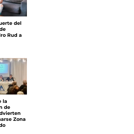
uerte del
 de
ro Rud a
e la
ón de
advierten
narse Zona
ado