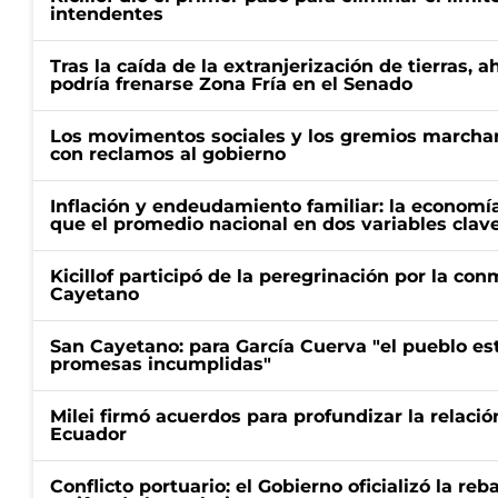
intendentes
Tras la caída de la extranjerización de tierras, 
podría frenarse Zona Fría en el Senado
Los movimentos sociales y los gremios marcha
con reclamos al gobierno
Inflación y endeudamiento familiar: la economí
que el promedio nacional en dos variables clav
Kicillof participó de la peregrinación por la c
Cayetano
San Cayetano: para García Cuerva "el pueblo e
promesas incumplidas"
Milei firmó acuerdos para profundizar la relaci
Ecuador
Conflicto portuario: el Gobierno oficializó la reb