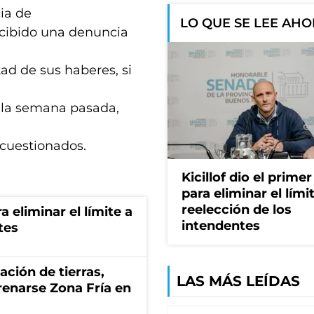
cia de
LO QUE SE LEE AH
ecibido una denuncia
ad de sus haberes, si
o la semana pasada,
cuestionados.
Kicillof dio el prime
para eliminar el límit
reelección de los
a eliminar el límite a
intendentes
tes
zación de tierras,
LAS MÁS LEÍDAS
renarse Zona Fría en