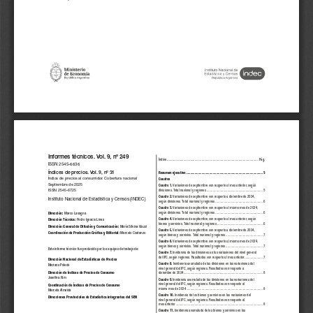
Informes técnicos. Vol. 9, nº 249
Índice
..........................................................................................................
Pág.
ISSN 2545-6636
Índices de precios. Vol. 9, nº 31
Resumen ejecutivo
.........................................................................................
3
Índice de precios al consumidor. Cobertura nacional
Cuadros
Septiembre de 2025
Cuadro 1. 
Variaciones de septiembre
 con respecto al mes anterior,
 según
ISSN 2545-6725
divisiones. Total nacional y regiones 
.................................................................
5
Cuadro 2. 
Variaciones de 
septiembre
 con respecto a diciembre de 2024, 
Instituto Nacional de Estadística y Censos (INDEC)
según divisiones. Total nacional y regiones
.......................................................
6
Cuadro 3.
 Variaciones de 
septiembre
 con respecto al mismo mes de 2024, 
según divisiones. Total nacional y regiones
.......................................................
6
Dirección:
 Marco Lavagna 
Cuadro 4. 
Variaciones de 
septiembre
 con respecto al mes anterior, según 
Dirección Técnica: 
Pedro Ignacio Lines
bienes y servicios. Total nacional y regiones
.....................................................
6
Dirección General de Difusión y Comunicación:
 María Silvina Viazzi
Cuadro 5.
 Variaciones de 
septiembre
 con respecto a 
diciembre de 2024
, 
Coordinación de Producción Gráfica y Editorial:
 Marcelo Costanzo
según bienes y servicios. Total nacional y regiones
...........................................
7
Cuadro 6. 
Variaciones de 
septiembre
 con respecto al mismo mes de 2024, 
según bienes y servicios. Total nacional y regiones
...........................................
7
Este informe técnico fue pro
ducido por los equipos de trabajo de:
Cuadro 7. 
Incidencia de las divisiones en las variaciones del nivel general 
del IPC, según regiones. Resultados con respecto al mes anterior
.....................
7
Dirección Nacional de Estadísticas de Precios 
Cuadro 8.
 Incidencia acumulada de las divisiones en las variaciones del 
Mariano Poledo
n
ivel general del IPC, según regiones. Resultados con respecto a 
Dirección de Índices de Precios de Consumo
diciembre de 2024
............................................................................................
8
Josefina Rim
Cuadro 9. 
Incidencia acumulada de las divisiones en las variaciones del
n
ivel general del IPC, según regiones. Resultados con respecto al 
Coordinación de Índices de Precios de Consumo
mismo mes de 2024 
........................................................................................
8
Marcela Almeida
Cuadro 10.
 Incidencia de los bienes y servicios en las variaciones del 
Direcciones Provinciales de Estadística integrantes del SEN
n
ivel general del IPC, según regiones. Resultados con respecto al 
mes anterior
.....................................................................................................
8
Cuadro 11. 
Incidencia acumulada de los bienes y servicios en las 