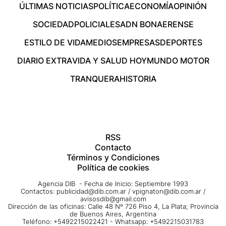
ÚLTIMAS NOTICIAS
POLÍTICA
ECONOMÍA
OPINIÓN
SOCIEDAD
POLICIALES
ADN BONAERENSE
ESTILO DE VIDA
MEDIOS
EMPRESAS
DEPORTES
DIARIO EXTRA
VIDA Y SALUD HOY
MUNDO MOTOR
TRANQUERA
HISTORIA
RSS
Contacto
Términos y Condiciones
Política de cookies
Agencia DIB - Fecha de Inicio: Septiembre 1993
Contactos:
publicidad@dib.com.ar
/
vpignaton@dib.com.ar
/
avisosdib@gmail.com
Dirección de las oficinas: Calle 48 Nº 726 Piso 4, La Plata; Provincia
de Buenos Aires, Argentina
Teléfono: +5492215022421 - Whatsapp: +5492215031783