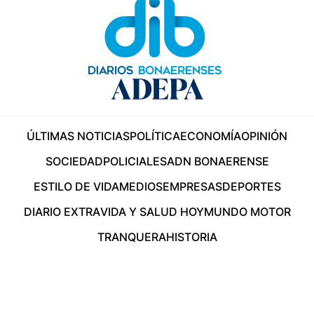
ÚLTIMAS NOTICIAS
POLÍTICA
ECONOMÍA
OPINIÓN
SOCIEDAD
POLICIALES
ADN BONAERENSE
ESTILO DE VIDA
MEDIOS
EMPRESAS
DEPORTES
DIARIO EXTRA
VIDA Y SALUD HOY
MUNDO MOTOR
TRANQUERA
HISTORIA